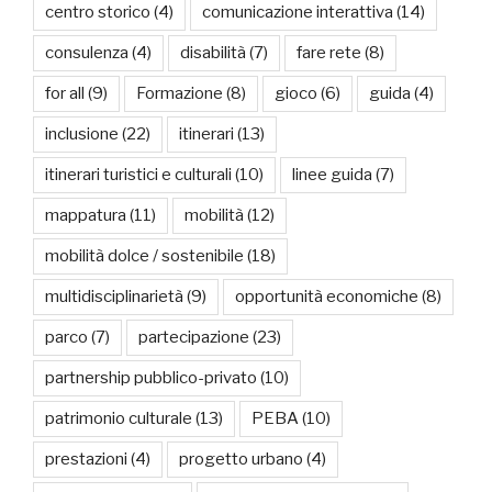
centro storico
(4)
comunicazione interattiva
(14)
consulenza
(4)
disabilità
(7)
fare rete
(8)
for all
(9)
Formazione
(8)
gioco
(6)
guida
(4)
inclusione
(22)
itinerari
(13)
itinerari turistici e culturali
(10)
linee guida
(7)
mappatura
(11)
mobilità
(12)
mobilità dolce / sostenibile
(18)
multidisciplinarietà
(9)
opportunità economiche
(8)
parco
(7)
partecipazione
(23)
partnership pubblico-privato
(10)
patrimonio culturale
(13)
PEBA
(10)
prestazioni
(4)
progetto urbano
(4)