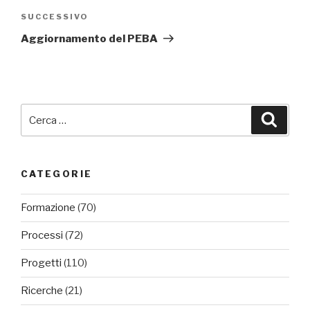
Articolo
SUCCESSIVO
successivo
Aggiornamento del PEBA
Cerca:
Cerca
CATEGORIE
Formazione
(70)
Processi
(72)
Progetti
(110)
Ricerche
(21)