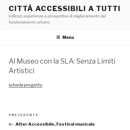
Salta
CITTÀ ACCESSIBILI A TUTTI
al
indirizzi, esperienze e prospettive di miglioramento del
contenuto
funzionamento urbano
Menu
Al Museo con la SLA: Senza Limiti
Artistici
scheda progetto
Navigazione
Articolo
PRECEDENTE
articoli
precedente:
Alter Accessibile, Festival musicale